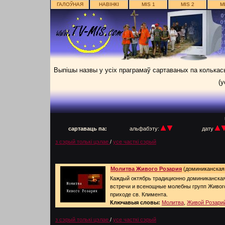
ГАЛОЎНАЯ
НАВІНКІ
MIS 1
MIS 2
M
Выпішы назвы у усіх праграмаў сартаваных па колька
(у
п
сартаваць па:
альфабэту:
дату
з сэрый толькі цэлае
/
усе часткі сэрый
Молитва Живого Розария
(доминиканская г
Каждый октябрь традиционно доминиканская
встречи и всенощные молебны групп Живог
приходе св. Климента.
Ключавыя словы:
Молитва
,
Живой Розари
з сэрый толькі цэлае
/
усе часткі сэрый