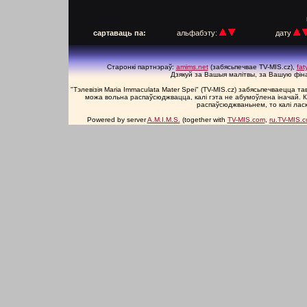
п
сартаваць па:
альфабэту:
дату
Старонкі партнэраў:
amims.net
(забясьпечвае TV-MIS.cz),
fa
Дзякуй за Вашыя малітвы, за Вашую фін
"Тэлевізія Maria Immaculata Mater Spei" (TV-MIS.cz) забясьпечваецца 
можа вольна распаўсюджвацца, калі гэта не абумоўлена іначай. К
распаўсюджваньнем, то калі лас
Powered by server
A.M.I.M.S.
(together with
TV-MIS.com
,
ru.TV-MIS.