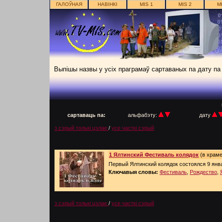
ГАЛОЎНАЯ
НАВІНКІ
MIS 1
MIS 2
M
Выпішы назвы у усіх праграмаў сартаваных па дату п
п
сартаваць па:
альфабэту:
дату
з сэрый толькі цэлае
/
усе часткі сэрый
1 Ялтинский Фестиваль колядок
(в храме
Первый Ялтинский колядок состоялся 9 янв
Ключавыя словы:
Фестиваль
,
Рождество
,
з сэрый толькі цэлае
/
усе часткі сэрый