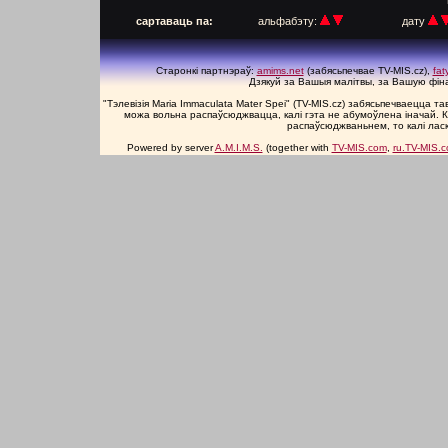
п
сартаваць па:
альфабэту:
дату
Старонкі партнэраў:
amims.net
(забясьпечвае TV-MIS.cz),
fa
Дзякуй за Вашыя малітвы, за Вашую фін
"Тэлевізія Maria Immaculata Mater Spei" (TV-MIS.cz) забясьпечваецца 
можа вольна распаўсюджвацца, калі гэта не абумоўлена іначай. К
распаўсюджваньнем, то калі лас
Powered by server
A.M.I.M.S.
(together with
TV-MIS.com
,
ru.TV-MIS.